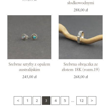
słodkowodnymi
288,00 zł
Srebrne sztyfty z opalem
Srebrna obrączka ze
australijskim
złotem 18K (rozm.19)
245,00 zł
268,00 zł
<
1
2
3
4
5
12
>
...