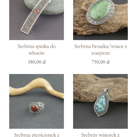
Srebrna spinka do
Srebrna broszka/wisior z
włosów
zoisytem
580,00 zł
750,00 zł
Srebrna pierścionek z
Srebrny wisiorek z