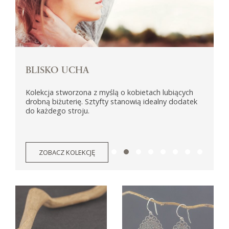
BLISKO UCHA
Kolekcja stworzona z myślą o kobietach lubiących
K
drobną biżuterię. Sztyfty stanowią idealny dodatek
p
do każdego stroju.
l
1
ZOBACZ KOLEKCJĘ