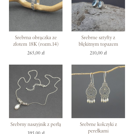
Srebrna obrączka ze
Srebrne sztyfty z
złotem 18K (rozm.14)
błękitnym topazem
265,00 zł
210,00 zł
Srebrny naszyjnik z perłą
Srebrne kolczyki z
perełkami
395,00 zł