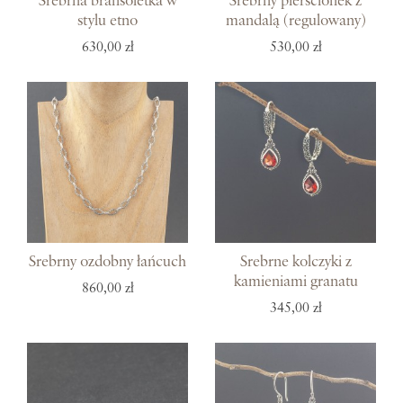
Srebrna bransoletka w
Srebrny pierścionek z
stylu etno
mandalą (regulowany)
630,00 zł
530,00 zł
Srebrny ozdobny łańcuch
Srebrne kolczyki z
kamieniami granatu
860,00 zł
345,00 zł